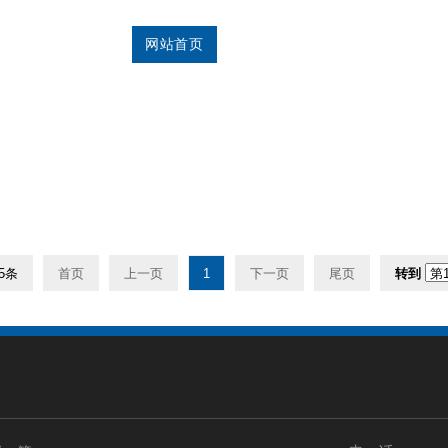
介
｜
产品中心
｜
应用案例
｜
荣誉资质
｜
企业形象
｜
合作客户
｜
新闻中心
网站首页
关于兴锐
产品中心
企业形
5条
首页
上一页
1
下一页
尾页
转到