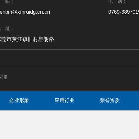
邮 箱：
电 话：
enbin@xinruidg.cn.cn
0769-389701
地 址：
东莞市黄江镇旧村星朗路
问量：
企业形象
应用行业
荣誉资质