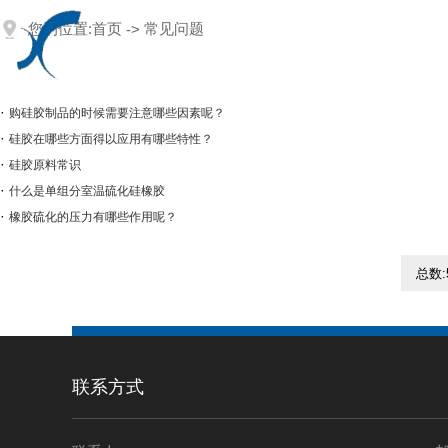
网站首页
｜
公司简
您的位置:
首页
常见问题
->
·
购硅胶制品的时候需要注意哪些因素呢？
·
硅胶在哪些方面得以应用有哪些特性？
·
硅胶原料常识
·
什么是单组分室温硫化硅橡胶
·
橡胶硫化的压力有哪些作用呢？
总数:
联系方式