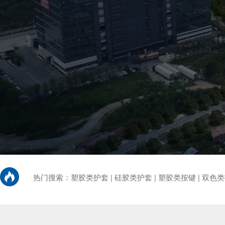
热门搜索：
塑胶类护套
|
硅胶类护套
|
塑胶类按键
|
双色类