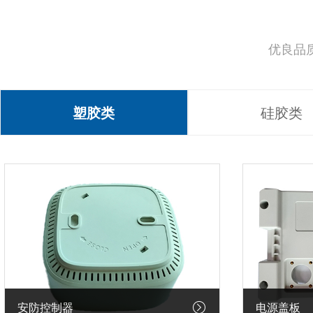
优良品
塑胶类
硅胶类
安防控制器
电源盖板