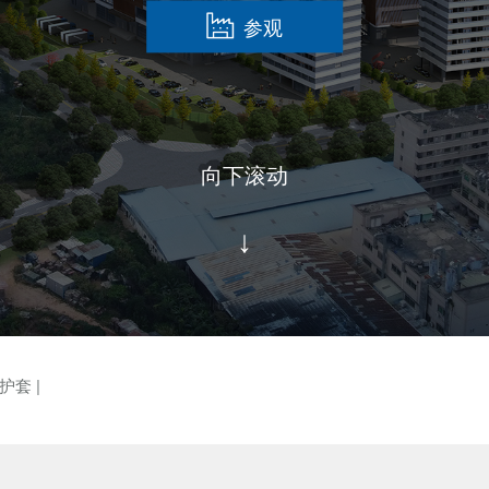
参观
向下滚动
↓
护套
|