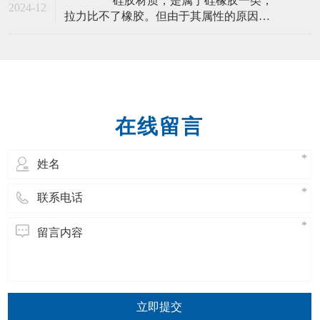
硅胶材质，是属于硅橡胶一类，
妆品、污水净化、啤酒提纯、高级涂料以
2024-12
拉力比不了橡胶。但由于其属性的原因，
及树脂生产或保存等方面。在我们日常生
硅胶材质的保护套，可以做得非常可爱，
活和生产经营活
非常的卡娃伊。并且颜色繁杂，款式多
样，做工复杂，都是可以用硅胶材质来生
产手机保护套。 一般的手机套厂家，
有分用PVC、TPU和硅胶材质做得比较多，
不只
在线留言
立即提交