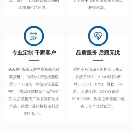
发、生产、管理队伍及优质的
管下属单位有研发项目部和工
工作和生产环境。
程技术部。
专业定制 千家客户
品质服务 后顾无忧
研发的“表面无交界痕多彩色硅
公司业务市场不断扩充，先后
胶按键”、“旋转式双色成型模
承接了TCL、Alcatel阿尔卡
具”、“卡扣式一体按键认证证
特、OPPO、BYD、微软、小
书”、“移动终端护套产品”等产
米、天珑移动、DESAY德赛、
品,先后获批为广东省高新技术
VERIFONE、财富之舟等客户业
产品；并累计获得授权专利达
务，年产值过亿元。
35件以上。