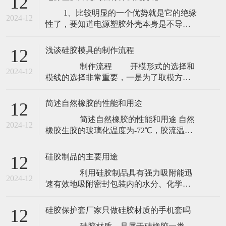
12
模具行业的简介： 1、近年来，随着塑
1、比较明显的一个优势就是它的绝缘
料工业的飞速发展和通用与工程塑料在强
2024-12
性了，要知道电源塑胶外壳本身是不导电
度和精度等方面的不断提高，塑料制品的
的，跟其它材质外壳相比绝缘性能要比较
应用范围也在不 断扩大，如
好，在日常的使用当中，能够很好保障我
浅谈硅胶模具的制作流程
12
们的用电安全，这一点是相当重要的，也
制作流程 开模形式的选择和
是电源塑胶外壳能够被很多人所喜爱的原
2024-12
模线的选择非常重要，一是为了取模方
因之一。 2、质量上也比较轻，方便携带，
便，二是模线应选在不影响产品的整体效
果，三是不影响产品质量，比如水景系列
简述自然橡胶的性能和用途
12
产品的模线位置太高，封模线时要的料
简述自然橡胶的性能和用途 自然
多，产品开裂就容易出现；四是减少流程
2024-12
橡胶生胶的玻璃化温度为-72℃，胶流温度
操作工序，比如开一半模。 为防止硅
130℃，开始分解温度200℃，激烈分解温
胶四处流动把模种用木
度270℃。当自然橡胶硫化后，其Tg上升，
硅胶制品的主要用途
12
也再不会发生粘流。东莞硅胶制品 自
利用硅胶制品具有强力吸附能迅
然橡胶的弹性 其生胶及交联密度不太高的
2024-12
速有效地吸附密封包装内的水分、化学性
硫化胶的弹性是高的。例如在
质稳定、无毒无害的特点；加之近年来不
断的创新开发，已被大量用于药物提纯、
硅胶保护套厂家只做硅胶材质的手机套吗
12
DNA分离、食品干燥、高精电子、高级化