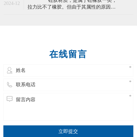
硅胶材质，是属于硅橡胶一类，
妆品、污水净化、啤酒提纯、高级涂料以
2024-12
拉力比不了橡胶。但由于其属性的原因，
及树脂生产或保存等方面。在我们日常生
硅胶材质的保护套，可以做得非常可爱，
活和生产经营活
非常的卡娃伊。并且颜色繁杂，款式多
样，做工复杂，都是可以用硅胶材质来生
产手机保护套。 一般的手机套厂家，
有分用PVC、TPU和硅胶材质做得比较多，
不只
在线留言
立即提交