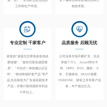
发、生产、管理队伍及优质的
管下属单位有研发项目部和工
工作和生产环境。
程技术部。
专业定制 千家客户
品质服务 后顾无忧
研发的“表面无交界痕多彩色硅
公司业务市场不断扩充，先后
胶按键”、“旋转式双色成型模
承接了TCL、Alcatel阿尔卡
具”、“卡扣式一体按键认证证
特、OPPO、BYD、微软、小
书”、“移动终端护套产品”等产
米、天珑移动、DESAY德赛、
品,先后获批为广东省高新技术
VERIFONE、财富之舟等客户业
产品；并累计获得授权专利达
务，年产值过亿元。
35件以上。