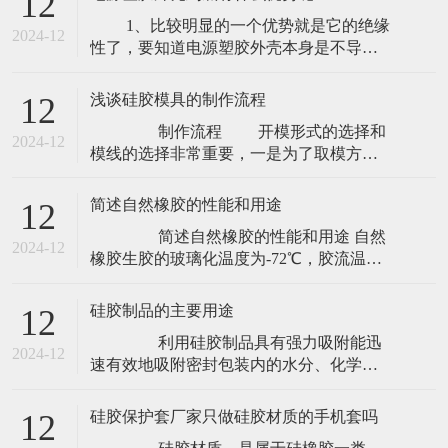
12
模具行业的简介： 1、近年来，随着塑
1、比较明显的一个优势就是它的绝缘
料工业的飞速发展和通用与工程塑料在强
2024-12
性了，要知道电源塑胶外壳本身是不导电
度和精度等方面的不断提高，塑料制品的
的，跟其它材质外壳相比绝缘性能要比较
应用范围也在不 断扩大，如
好，在日常的使用当中，能够很好保障我
浅谈硅胶模具的制作流程
12
们的用电安全，这一点是相当重要的，也
制作流程 开模形式的选择和
是电源塑胶外壳能够被很多人所喜爱的原
2024-12
模线的选择非常重要，一是为了取模方
因之一。 2、质量上也比较轻，方便携带，
便，二是模线应选在不影响产品的整体效
果，三是不影响产品质量，比如水景系列
简述自然橡胶的性能和用途
12
产品的模线位置太高，封模线时要的料
简述自然橡胶的性能和用途 自然
多，产品开裂就容易出现；四是减少流程
2024-12
橡胶生胶的玻璃化温度为-72℃，胶流温度
操作工序，比如开一半模。 为防止硅
130℃，开始分解温度200℃，激烈分解温
胶四处流动把模种用木
度270℃。当自然橡胶硫化后，其Tg上升，
硅胶制品的主要用途
12
也再不会发生粘流。东莞硅胶制品 自
利用硅胶制品具有强力吸附能迅
然橡胶的弹性 其生胶及交联密度不太高的
2024-12
速有效地吸附密封包装内的水分、化学性
硫化胶的弹性是高的。例如在
质稳定、无毒无害的特点；加之近年来不
断的创新开发，已被大量用于药物提纯、
硅胶保护套厂家只做硅胶材质的手机套吗
12
DNA分离、食品干燥、高精电子、高级化